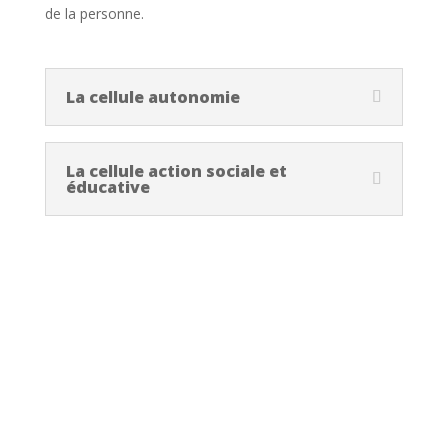
de la personne.
La cellule autonomie
La cellule action sociale et
éducative
Il s’agit de :
- Assurer une articulation et une coordination entre les
différents services proposés, en interne ou en externe
- Structurer de manière cohérente l’animation et la
présence territoriale, garantir un travail et des relais
avec les acteurs du territoire
- Participer à la démarche d’observation et de veille