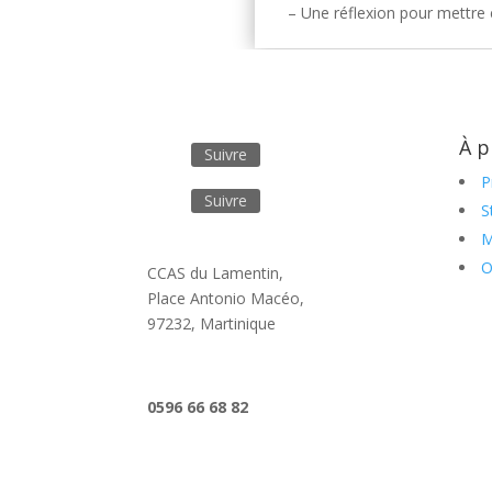
– Une réflexion pour mettre 
À p
Suivre
P
Suivre
S
M
O
CCAS du Lamentin,
Place Antonio Macéo,
97232, Martinique
0596 66 68 82